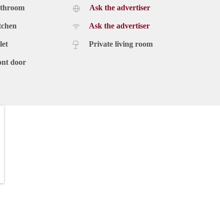
athroom
Ask the advertiser
tchen
Ask the advertiser
let
Private living room
ont door