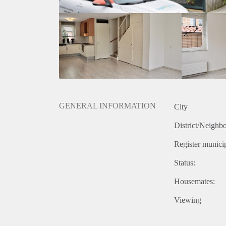
hoog bed, bureau met bibliotheekkast en veel kastru
Diversen:
Woonoppervlakte ca. 107m2
Grondoppervlakte 223 m2
Extra grote tuin door hoekwoning
Door alle ingebouwde kasten maximale ruimtebenut
Modern, goed ingericht
Huurprijs is exclusief gas, water, elektra, tv en inte
Verhuurder heeft het recht van gunning.
GENERAL INFORMATION
City
District/Neighb
Register municip
Status:
Housemates:
Viewing