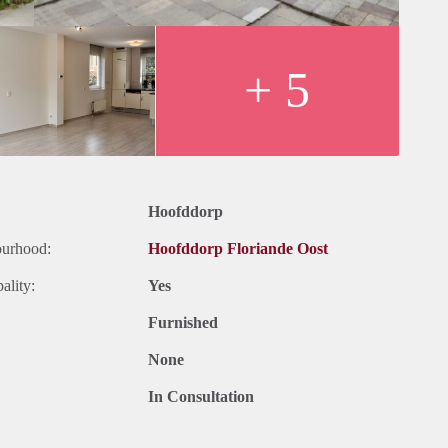
imte.
+ 5
ting
rnet en gemeentelijke huurderslasten
Hoofddorp
ourhood:
Hoofddorp Floriande Oost
ality:
Yes
Furnished
None
In Consultation