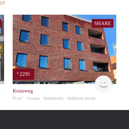
RP
SHARE
2295
€
Allround
Allround
Kruisweg
2
85 m
· 3 rooms · Immediately - Indefinite period