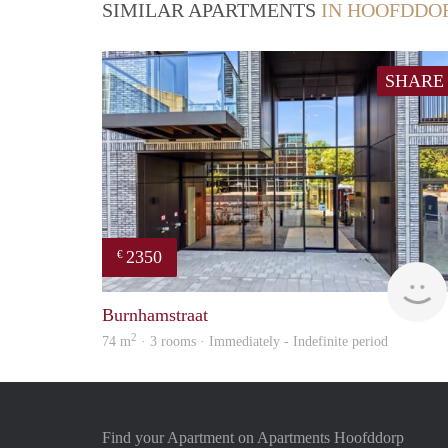
SIMILAR APARTMENTS
IN HOOFDDO
SHARE
2350
€
Burnhamstraat
2
74 m
· 3 rooms · Immediately - Indefinite period
Find your Apartment on Apartments Hoofddorp