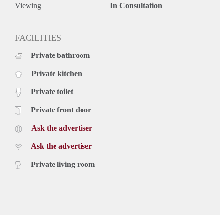
huisdieren);
Viewing
In Consultation
De woning wordt gestoffeerd aangeboden (deels
gemeubileerd zoals in fotos is ook mogelijk);
Huurprijs is exclusief €150,- servicekosten (servicekosten
FACILITIES
zijn inclusief voorschot water en stookkosten) en exclusief
Private bathroom
gas/elektra, tv/internet en gebruikerslasten;
Verhuurder heeft het recht van gunning.
Private kitchen
Private toilet
Private front door
Ask the advertiser
Ask the advertiser
Private living room