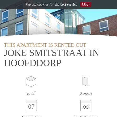
OK!
We use
cookies
for the best service
THIS APARTMENT IS RENTED OUT
JOKE SMITSTRAAT IN
HOOFDDORP
2
90 m
3 rooms
∞
07