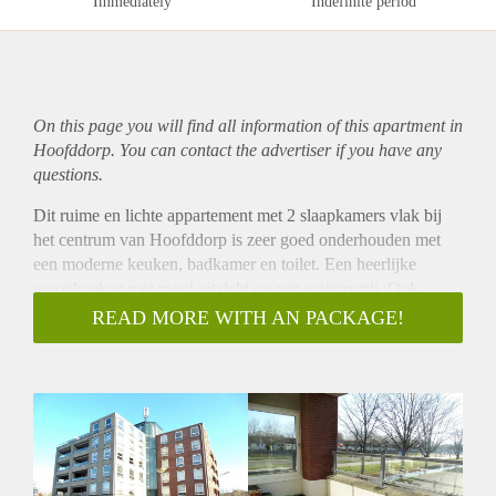
Immediately
Indefinite period
On this page you will find all information of this
apartment
in
Hoofddorp. You can contact the advertiser if you have any
questions.
Dit ruime en lichte appartement met 2 slaapkamers vlak bij
het centrum van Hoofddorp is zeer goed onderhouden met
een moderne keuken, badkamer en toilet. Een heerlijke
woonkeuken met mooi uitzicht op een waterpartij. Ook
vanuit de woonkamer en vanaf het balkon is er uitzicht op
READ MORE WITH AN PACKAGE!
water. De halte van diverse buslijnen (o.a. 300 en 301
snelbus richting NS stations, Schiphol en Nieuw Vennep) ligt
op korte afstand van het appartement. De belangrijkste
uitvalswegen richting Amsterdam, Schiphol en Haarlem zijn
snel bereikbaar.
Indeling:
Begane grond: gemeenschappelijke entree, brievenbussen,