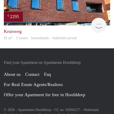
2295
€
Allr
Kruisweg
2
85 m
· 3 rooms · Immediately - Indefinite period
Find your Apartment on Apartments Hoofddorp
About us
Contact
Faq
For Real Estate Agents/Realtors
Offer your Apartment for free in Hoofddorp
© 2026 - Apartments Hoofddorp - CC no. 02094127 –
Nederland