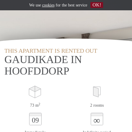
OK!
We use
cookies
for the best service
THIS APARTMENT IS RENTED OUT
GAUDIKADE IN
HOOFDDORP
2
73 m
2 rooms
∞
09