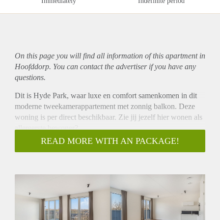
Immediately
Indefinite period
On this page you will find all information of this
apartment
in
Hoofddorp. You can contact the advertiser if you have any
questions.
Dit is Hyde Park, waar luxe en comfort samenkomen in dit
moderne tweekamerappartement met zonnig balkon. Deze
woning is per direct beschikbaar. Zie jij jezelf hier wonen als
allereerste bewoner?
Dit prachtige appartement is gelegen in de moderne
READ MORE WITH AN PACKAGE!
nieuwbouwwijk Kensington Six, die naast het station ligt met
uitstekende trein- en busverbindingen. Bovendien wordt deze
locatie in de toekomst aangesloten op de Noord-Zuidlijn. Het
centrum van Hoofddorp met al zijn voorzieningen en
gemakken is ook binnen handbereik.
INDELING
Gemeenschappelijke entree, lift/trappenhuis naar vijfde