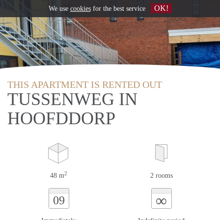
OK!
We use
cookies
for the best service
THIS APARTMENT IS RENTED OUT
TUSSENWEG IN
HOOFDDORP
2
48 m
2 rooms
∞
09