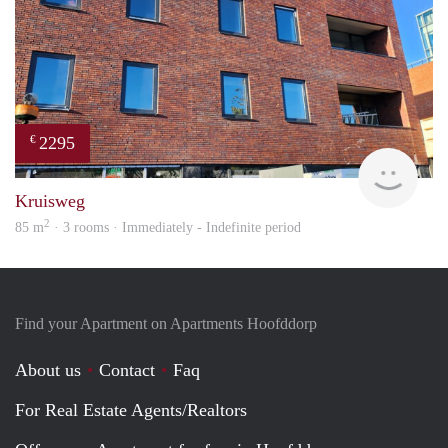
2295
€
Allr
Kruisweg
2
85 m
· 3 rooms · Immediately - Indefinite period
Find your Apartment on Apartments Hoofddorp
About us
Contact
Faq
For Real Estate Agents/Realtors