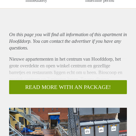
Immediately
Indefinite period
On this page you will find all information of this
apartment
in
Hoofddorp. You can contact the advertiser if you have any
questions.
Nieuwe appartementen in het centrum van Hoofddorp, het
grote overdekte en open winkel centrum en gezellige
barretjes en restaurants liggen echt om u heen. Bioscoop en
muziek centrum op 2 minuten lopen. Tevens diverse
supermarkten op loop afstand.
READ MORE WITH AN PACKAGE!
Prima verbindingen met openbaar vervoer en loop afstand
naar het treinstation waar u in 20 minuten op centraal
Amsterdam bent. In totaal met lopen erbij in 45 minuten.
Het appartement bestaat uit een woonkamer, slaapkamer,
badkamer met inloop douche en toilet, wasmachine ruimte en
open keuken met apparatuur.
Het is gebouwd met de laatste technieken dus met warmte