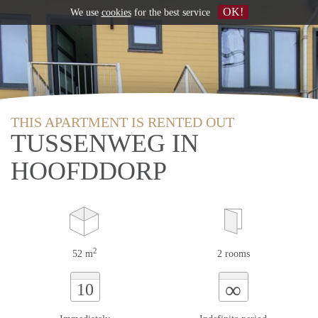
OK!
We use
cookies
for the best service
THIS APARTMENT IS RENTED OUT
TUSSENWEG IN
HOOFDDORP
2
52 m
2 rooms
∞
10