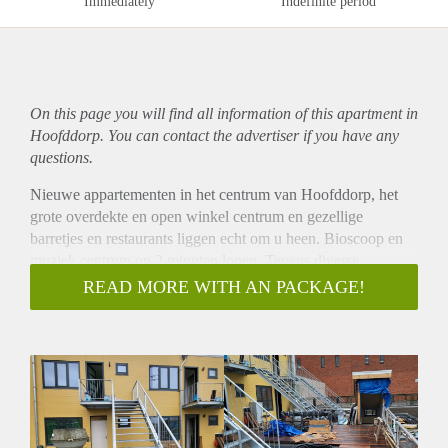
Immediately
Indefinite period
On this page you will find all information of this
apartment
in
Hoofddorp. You can contact the advertiser if you have any
questions.
Nieuwe appartementen in het centrum van Hoofddorp, het
grote overdekte en open winkel centrum en gezellige
barretjes en restaurants liggen echt om u heen. Bioscoop en
muziek centrum op 2 minuten lopen. Tevens diverse
supermarkten op loop afstand.
READ MORE WITH AN PACKAGE!
Prima verbindingen met openbaar vervoer en loop afstand
naar het treinstation waar u in 20 minuten op centraal
Amsterdam bent. In totaal met lopen erbij in 45 minuten.
Het appartement bestaat uit een woonkamer, slaapkamer,
badkamer met inloop douche en toilet, wasmachine ruimte en
open keuken met apparatuur.
Het is gebouwd met de laatste technieken dus met warmte