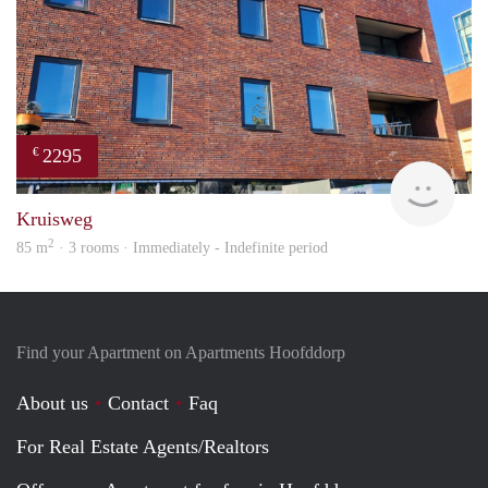
2295
€
Allr
Kruisweg
2
85 m
· 3 rooms · Immediately - Indefinite period
Find your Apartment on Apartments Hoofddorp
About us
Contact
Faq
For Real Estate Agents/Realtors