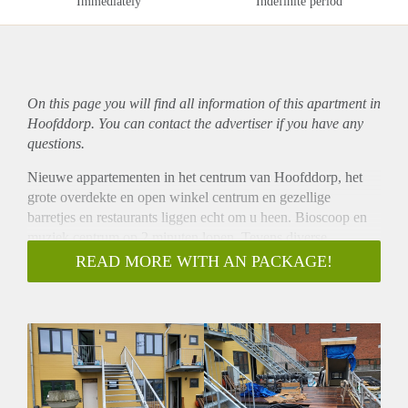
Immediately
Indefinite period
On this page you will find all information of this
apartment
in
Hoofddorp. You can contact the advertiser if you have any
questions.
Nieuwe appartementen in het centrum van Hoofddorp, het
grote overdekte en open winkel centrum en gezellige
barretjes en restaurants liggen echt om u heen. Bioscoop en
muziek centrum op 2 minuten lopen. Tevens diverse
supermarkten op loop afstand.
READ MORE WITH AN PACKAGE!
Prima verbindingen met openbaar vervoer en loop afstand
naar het treinstation waar u in 20 minuten op centraal
Amsterdam bent. In totaal met lopen erbij in 45 minuten.
Het appartement bestaat uit een woonkamer, slaapkamer,
badkamer met inloop douche en toilet, wasmachine ruimte en
open keuken met apparatuur.
Het is gebouwd met de laatste technieken dus met warmte