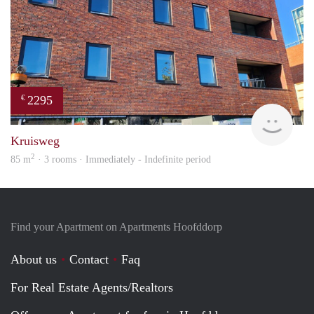
2295
€
Allr
Kruisweg
2
85 m
· 3 rooms · Immediately - Indefinite period
Find your Apartment on Apartments Hoofddorp
About us
Contact
Faq
For Real Estate Agents/Realtors