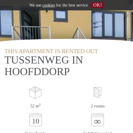
OK!
We use
cookies
for the best service
THIS APARTMENT IS RENTED OUT
TUSSENWEG IN
HOOFDDORP
2
52 m
2 rooms
∞
10