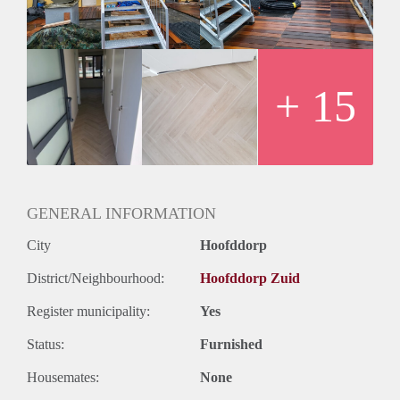
pomp ,zonnepanelen 8 stuks per woning en de allerhoogste
isolatie.
Voor de ingang licht een groot terras met gemeenschappelijk
gebruik.
Super geschikt voor 1 persoon of startende stellen.
+ 15
Exclusief € 5,00 service kosten en € 7,00 stoffering.
Exclusief gebruikerslasten.
GENERAL INFORMATION
City
Hoofddorp
District/Neighbourhood:
Hoofddorp Zuid
Register municipality:
Yes
Status:
Furnished
Housemates:
None