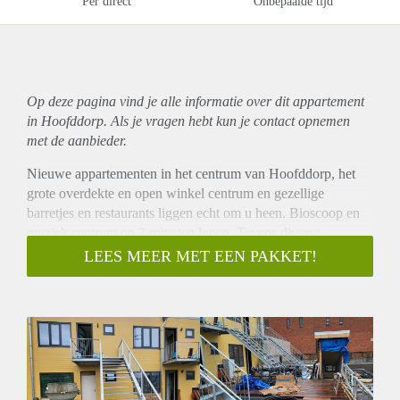
Per direct
Onbepaalde tijd
Op deze pagina vind je alle informatie over dit
appartement
in Hoofddorp. Als je vragen hebt kun je contact opnemen
met de aanbieder.
Nieuwe appartementen in het centrum van Hoofddorp, het
grote overdekte en open winkel centrum en gezellige
barretjes en restaurants liggen echt om u heen. Bioscoop en
muziek centrum op 2 minuten lopen. Tevens diverse
supermarkten op loop afstand.
LEES MEER MET EEN PAKKET!
Prima verbindingen met openbaar vervoer en loop afstand
naar het treinstation waar u in 20 minuten op centraal
Amsterdam bent. In totaal met lopen erbij in 45 minuten.
Het appartement bestaat uit een woonkamer, slaapkamer,
badkamer met inloop douche en toilet, wasmachine ruimte en
open keuken met apparatuur.
Het is gebouwd met de laatste technieken dus met warmte