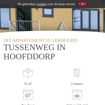
OK!
We gebruiken
cookies
voor de beste service
DIT APPARTEMENT IS VERHUURD
TUSSENWEG IN
HOOFDDORP
2
52 m
2 kamers
∞
07