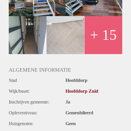
pomp ,zonnepanelen 8 stuks per woning en de allerhoogste
isolatie.
Voor de ingang licht een groot terras met gemeenschappelijk
gebruik.
Super geschikt voor 1 persoon of startende stellen.
+ 15
Exclusief € 5,00 service kosten en € 7,00 stoffering.
Exclusief gebruikerslasten.
ALGEMENE INFORMATIE
Stad
Hoofddorp
Wijk/buurt:
Hoofddorp Zuid
Inschrijven gemeente:
Ja
Opleverniveau:
Gemeubileerd
Huisgenoten:
Geen