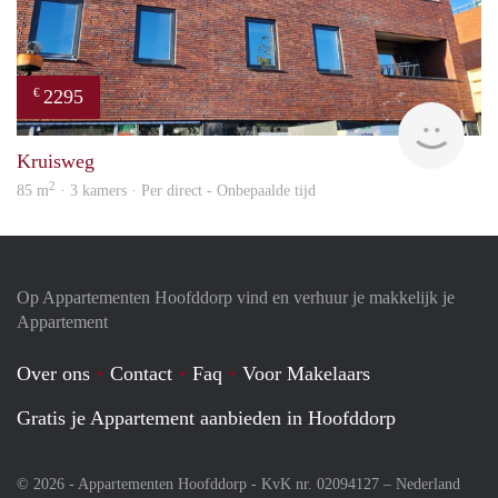
2295
€
Allr
Kruisweg
2
85 m
· 3 kamers · Per direct - Onbepaalde tijd
Op Appartementen Hoofddorp vind en verhuur je makkelijk je
Appartement
Over ons
Contact
Faq
Voor Makelaars
Gratis je Appartement aanbieden in Hoofddorp
© 2026 - Appartementen Hoofddorp - KvK nr. 02094127 –
Nederland