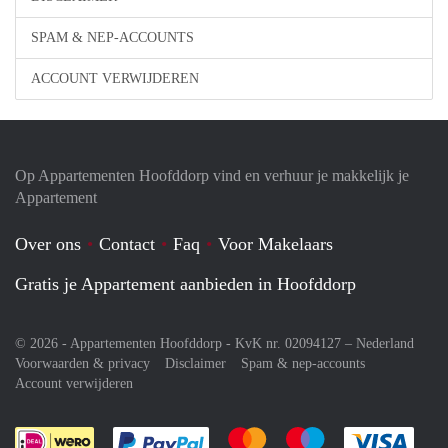
SPAM & NEP-ACCOUNTS
ACCOUNT VERWIJDEREN
Op Appartementen Hoofddorp vind en verhuur je makkelijk je
Appartement
Over ons
Contact
Faq
Voor Makelaars
Gratis je Appartement aanbieden in Hoofddorp
© 2026 - Appartementen Hoofddorp - KvK nr. 02094127 –
Nederland
Voorwaarden & privacy
Disclaimer
Spam & nep-accounts
Account verwijderen
Je rekent gemakkelijk af met Paypal
Je rekent gemakkelijk af met M
Je rekent gemakkelij
Je re