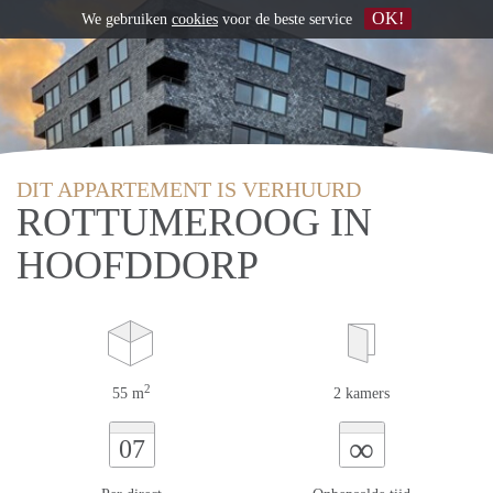
OK!
We gebruiken
cookies
voor de beste service
DIT APPARTEMENT IS VERHUURD
ROTTUMEROOG IN
HOOFDDORP
2
55 m
2 kamers
∞
07