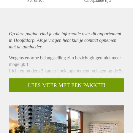
Per direct
Onbepaalde tijd
Op deze pagina vind je alle informatie over dit
appartement
in Hoofddorp. Als je vragen hebt kun je contact opnemen
met de aanbieder.
Wegens enorme belangstelling zijn bezichtigingen niet meer
mogelijk!!!
Licht en modern 2 kamer hoekappartement, gelegen op de 5e
verdieping, biedt een schitterend en weids uitzicht! Tevens
heeft deze woning een EIGEN PARKEERPLAATS aan de
LEES MEER MET EEN PAKKET!
achterzijde van het complex.
Centrale ligging ten opzichte van Schiphol, Amsterdam en
Haarlem diverse uitvalswegen N201 en N205, de snelwegen
A4, A5, A9 en A10. Tevens op loopafstand openbaar
vervoer, snelle busverbinding naar o.a NS station Hoofddorp,
Amsterdam Zuidoost en Schiphol.
Indeling :