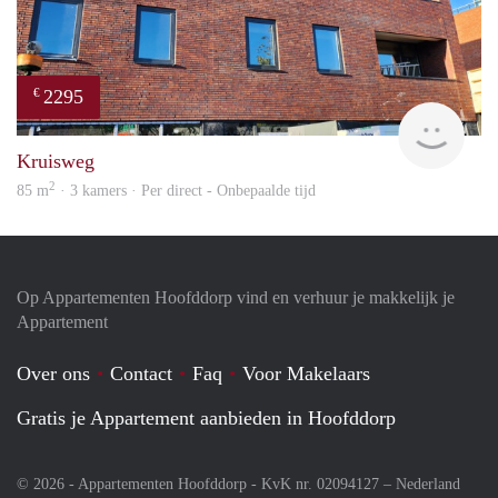
2295
€
Allr
Kruisweg
2
85 m
· 3 kamers · Per direct - Onbepaalde tijd
Op Appartementen Hoofddorp vind en verhuur je makkelijk je
Appartement
Over ons
Contact
Faq
Voor Makelaars
Gratis je Appartement aanbieden in Hoofddorp
© 2026 - Appartementen Hoofddorp - KvK nr. 02094127 –
Nederland