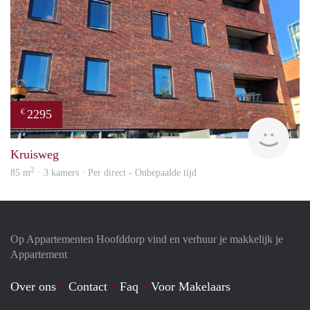
2295
€
Allr
Kruisweg
2
85 m
· 3 kamers · Per direct - Onbepaalde tijd
Op Appartementen Hoofddorp vind en verhuur je makkelijk je
Appartement
Over ons
Contact
Faq
Voor Makelaars