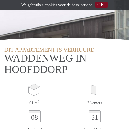
OK!
We gebruiken
cookies
voor de beste service
DIT APPARTEMENT IS VERHUURD
WADDENWEG IN
HOOFDDORP
2
61 m
2 kamers
08
31