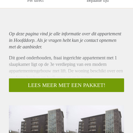
Per direct
Bepaalde tijd
Op deze pagina vind je alle informatie over dit
appartement
in Hoofddorp. Als je vragen hebt kun je contact opnemen
met de aanbieder.
Dit goed onderhouden, fraai ingerichte appartement met 1
slaapkamer ligt op de 3e verdieping van een modern
appartementengebouw met lift. De woning beschikt over een
moderne keuken en badkamer en er is ruime
parkeergelegenheid naast het gebouw. Op enkele minuten
LEES MEER MET EEN PAKKET!
loopafstand liggen de haltes van de (snel)bussen richting
Hoofddorp station en Schiphol (Rijk) en de bussen richting
(de winkels in) Floriande, Hoofddorp centrum, Heemstede en
Haarlem. Recreatiegebied het Haarlemmermeerse Bos met
zwemwater, ligweide en strandcafe ligt op loopafstand.
Indeling: