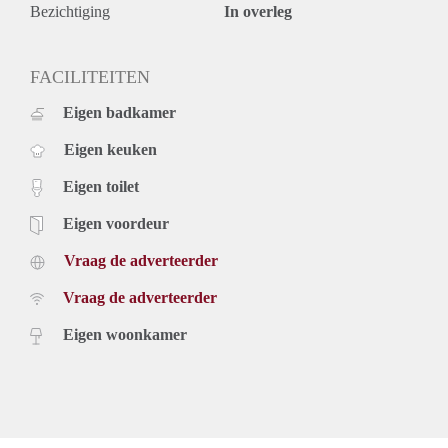
- Huurprijs is exclusief g/w/e/, servicekosten (voorschot
Bezichtiging
In overleg
water) en gebruikerslasten;
- Minimale huurperiode 12 maanden;
- De woning wordt gestoffeerd en gemeubileerd aangeboden;
FACILITEITEN
- Verhuurder heeft het recht van gunning.
Eigen badkamer
Eigen keuken
Eigen toilet
Eigen voordeur
Vraag de adverteerder
Vraag de adverteerder
Eigen woonkamer