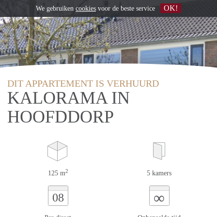
OK!
We gebruiken
cookies
voor de beste service
DIT APPARTEMENT IS VERHUURD
KALORAMA IN
HOOFDDORP
2
125 m
5 kamers
∞
08