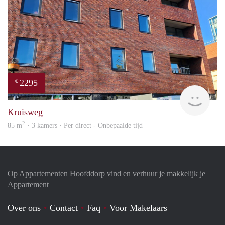
2295
€
Allr
Kruisweg
2
85 m
· 3 kamers · Per direct - Onbepaalde tijd
Op Appartementen Hoofddorp vind en verhuur je makkelijk je
Appartement
Over ons
Contact
Faq
Voor Makelaars