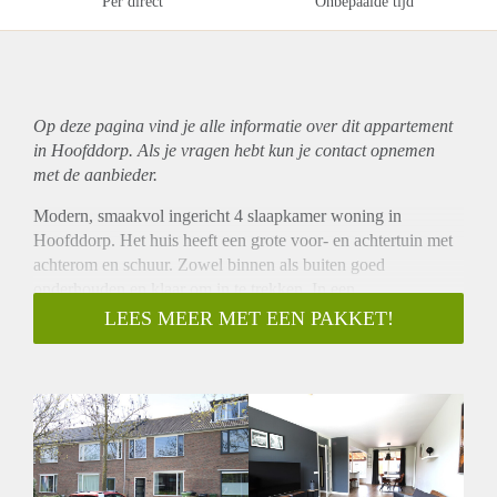
Per direct
Onbepaalde tijd
Op deze pagina vind je alle informatie over dit
appartement
in Hoofddorp. Als je vragen hebt kun je contact opnemen
met de aanbieder.
Modern, smaakvol ingericht 4 slaapkamer woning in
Hoofddorp. Het huis heeft een grote voor- en achtertuin met
achterom en schuur. Zowel binnen als buiten goed
onderhouden en klaar om in te trekken. In een
kindervriendelijke buurt , dichtbij scholen, sport faciliteiten,
LEES MEER MET EEN PAKKET!
winkelcentrum en op loopafstand van het stadspark
Hoofddorp. Verschillende scholen in de buurt, waaronder een
internationale lagere school.
Indeling:
Begane grond: Voortuin. Entree met kapstok en wc. Deur
naar grote woonkamer met openslaande deuren naar de
betegelde achtertuin met achterin een veranda. Moderne,