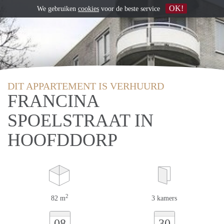
OK!
We gebruiken
cookies
voor de beste service
DIT APPARTEMENT IS VERHUURD
FRANCINA
SPOELSTRAAT IN
HOOFDDORP
2
82 m
3 kamers
08
30