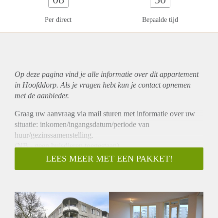
Per direct
Bepaalde tijd
Op deze pagina vind je alle informatie over dit
appartement
in Hoofddorp. Als je vragen hebt kun je contact opnemen
met de aanbieder.
Graag uw aanvraag via mail sturen met informatie over uw
situatie: inkomen/ingangsdatum/periode van
huur/gezinssamenstelling.
(NB - geen huisdieren toegestaan)
Dit goed onderhouden appartement is licht, ruim, heeft 2
LEES MEER MET EEN PAKKET!
slaapkamers en ligt vlakbij het centrum van Hoofddorp. De
woning is recent gerenoveerd en wordt gestoffeerd
aangeboden. Het halfronde balkon biedt uitzicht op het water.
Op loopafstand bevinden zich het winkelcentrum
‘Toolenburg’ en de bushalte van de ‘Zuid Tangent’-bus 300