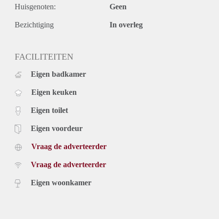
Huisgenoten:
Geen
- Huisdieren zijn niet toegestaan;
- De woning wordt gestoffeerd, ongemeubileerd aangeboden;
Bezichtiging
In overleg
- Huurprijs is exclusief g/w/e/tv/internet en gebruikerslasten;
- Verhuurder heeft het recht van gunning en geeft de
voorkeur aan voor: 1 of 2 personen - met voltijd baan (niet
FACILITEITEN
studenten), zonder kinderen of huisdieren.
Eigen badkamer
Eigen keuken
Eigen toilet
Eigen voordeur
Vraag de adverteerder
Vraag de adverteerder
Eigen woonkamer