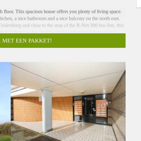
 floor. This spacious house offers you plenty of living space.
kitchen, a nice bathroom and a nice balcony on the north east.
 Toolenburg and close to the stop of the R-Net 300 bus line, this
ol 24 hours a day. Parking is free, shops and recreational
 MET EEN PAKKET!
e storage room, the stairwell and the elevator.
ving room due to the corner location, there are many windows
djacent to the living room is the open kitchen with built-in
the front of the house and one at the rear. Both rooms are
in. The toilet is separate. The balcony can be reached via