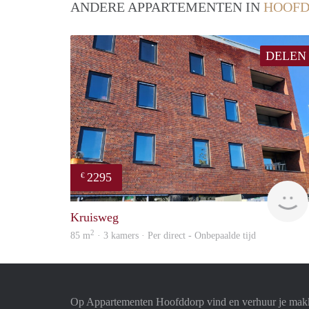
ANDERE APPARTEMENTEN IN
HOOFD
DELEN
2295
€
Kruisweg
2
85 m
· 3 kamers · Per direct - Onbepaalde tijd
Op Appartementen Hoofddorp vind en verhuur je makk