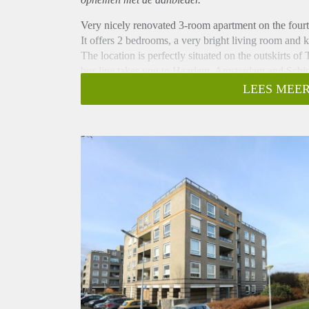
Very nicely renovated 3-room apartment on the fourth
It offers 2 bedrooms, a very bright living room and 
The location is perfectly situated on the outskirts of
bus line takes you to Haarlem, Amsterdam and Schiph
opportunities in the immediate vicinity.
LEES MEER
Ground floor:
Central entrance with mailboxes, access to the privat
Entrance hall, access to all rooms from the hall. Li
and this makes it a wonderfully bright living room. A
appliances. This apartment has two bedrooms. One at 
bright and neatly finished.
The bathroom is walk-in shower and a double washbas
both the living room and the largest bedroom.
Rent: €1950,00 excluding utilities
Deposit: two months
Available per August 2023