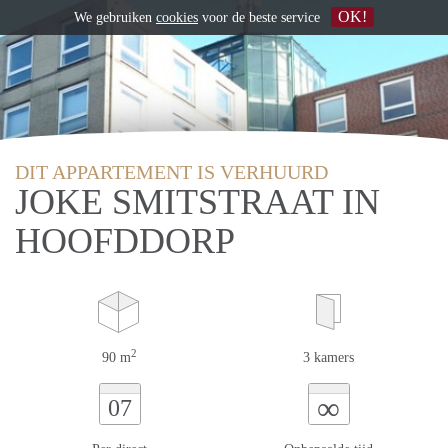
OK!
We gebruiken
cookies
voor de beste service
DIT APPARTEMENT IS VERHUURD
JOKE SMITSTRAAT IN
HOOFDDORP
2
90 m
3 kamers
∞
07