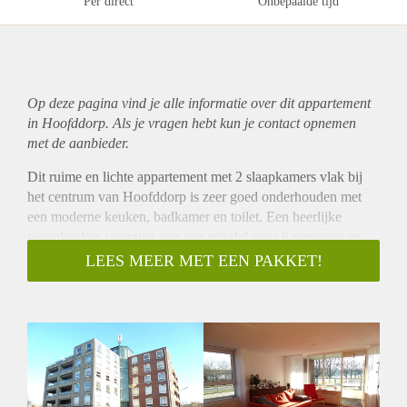
Per direct
Onbepaalde tijd
Op deze pagina vind je alle informatie over dit
appartement
in Hoofddorp. Als je vragen hebt kun je contact opnemen
met de aanbieder.
Dit ruime en lichte appartement met 2 slaapkamers vlak bij
het centrum van Hoofddorp is zeer goed onderhouden met
een moderne keuken, badkamer en toilet. Een heerlijke
woonkeuken voorzien van een eettafel voor 6 personen en
met mooi uitzicht op een waterpartij. Ook vanuit de
LEES MEER MET EEN PAKKET!
woonkamer en vanaf het balkon is er uitzicht op water. De
halte van diverse buslijnen (o.a. 300 en 301 snelbus richting
NS stations, Schiphol en Nieuw Vennep) ligt op korte afstand
van het appartement. De belangrijkste uitvalswegen richting
Amsterdam, Schiphol en Haarlem zijn snel bereikbaar.
Indeling:
Begane grond: gemeenschappelijke entree, brievenbussen,