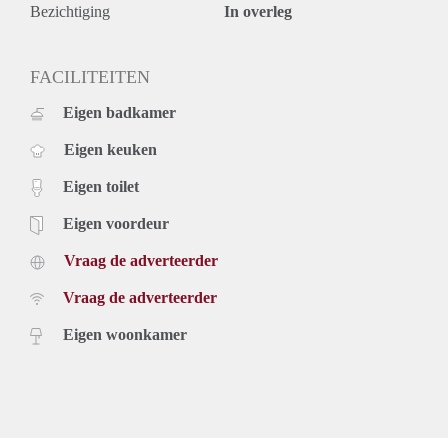
De woning wordt gemeubileerd aangeboden;
Bezichtiging
In overleg
Huurprijs is exclusief €120,- servicekosten (servicekosten
zijn inclusief voorschot water en stookkosten) en exclusief
gas/elektra, tv/internet en gebruikerslasten;
FACILITEITEN
Verhuurder heeft het recht van gunning.
Eigen badkamer
Eigen keuken
Eigen toilet
Eigen voordeur
Vraag de adverteerder
Vraag de adverteerder
Eigen woonkamer