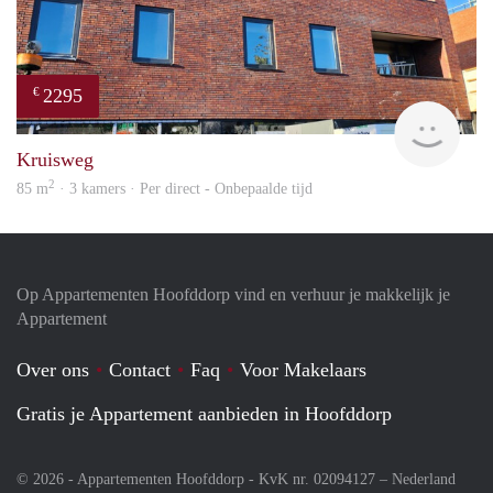
2295
€
Allr
Kruisweg
2
85 m
· 3 kamers · Per direct - Onbepaalde tijd
Op Appartementen Hoofddorp vind en verhuur je makkelijk je
Appartement
Over ons
Contact
Faq
Voor Makelaars
Gratis je Appartement aanbieden in Hoofddorp
© 2026 - Appartementen Hoofddorp - KvK nr. 02094127 –
Nederland