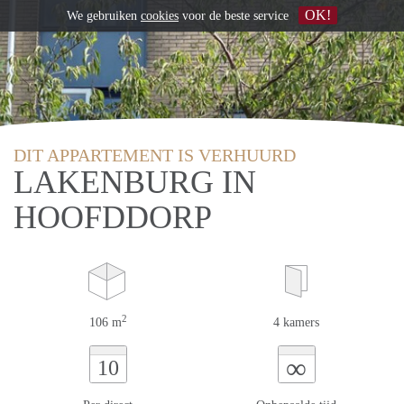
OK!
We gebruiken
cookies
voor de beste service
DIT APPARTEMENT IS VERHUURD
LAKENBURG IN
HOOFDDORP
2
106 m
4 kamers
∞
10