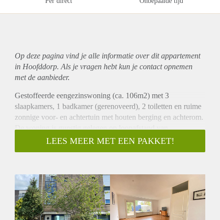
Per direct
Onbepaalde tijd
Op deze pagina vind je alle informatie over dit
appartement
in Hoofddorp. Als je vragen hebt kun je contact opnemen
met de aanbieder.
Gestoffeerde eengezinswoning (ca. 106m2) met 3
slaapkamers, 1 badkamer (gerenoveerd), 2 toiletten en ruime
zonnige voor- en achtertuin met houten berging en achterom.
De woning is gunstig gelegen op loopafstand van
winkelcentrum Toolenburg, recreatiegebied Toolenburg en
LEES MEER MET EEN PAKKET!
openbaar vervoer richting Haarlem, Amsterdam en Schiphol.
INDELING
Begane grond: Voortuin, entree woning, hal met meterkast,
lichte woonkamer, half open keuken met diverse inbouw
apparatuur. Toegang tot ruime tuin met houten berging en
achterom.
1e etage: Overloop, twee ruime slaapkamers, waarvan een