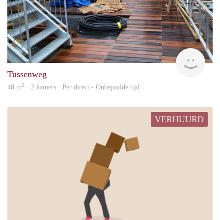
Allr
Tussenweg
2
48 m
· 2 kamers · Per direct - Onbepaalde tijd
VERHUURD