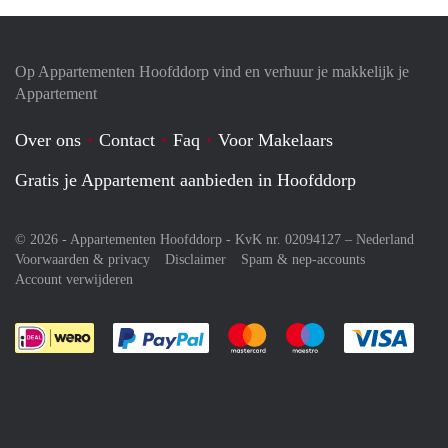
Op Appartementen Hoofddorp vind en verhuur je makkelijk je
Appartement
Over ons
Contact
Faq
Voor Makelaars
Gratis je Appartement aanbieden in Hoofddorp
© 2026 - Appartementen Hoofddorp - KvK nr. 02094127 –
Nederland
Voorwaarden & privacy
Disclaimer
Spam & nep-accounts
Account verwijderen
Je rekent gemakkelijk af met Paypal
Je rekent gemakkelijk af met M
Je rekent gemakkelij
Je re