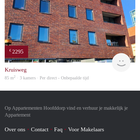
2295
€
Allr
Kruisweg
2
85 m
· 3 kamers · Per direct - Onbepaalde tijd
Op Appartementen Hoofddorp vind en verhuur je makkelijk je
Appartement
Over ons
Contact
Faq
Voor Makelaars