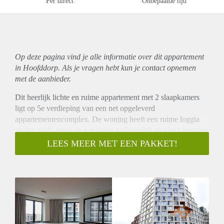
Per direct
Onbepaalde tijd
Op deze pagina vind je alle informatie over dit
appartement
in Hoofddorp. Als je vragen hebt kun je contact opnemen
met de aanbieder.
Dit heerlijk lichte en ruime appartement met 2 slaapkamers
ligt op 5e verdieping van een net opgeleverd
appartementencomplex. De woning heeft een ruime loggia
op het zuidwesten en een eigen parkeerplek en eigen berging
in de parkeerkelder onder het gebouw. Het appartement is
LEES MEER MET EEN PAKKET!
voorzien van een mooie PVC vloer met vloerverwarming en
wordt volledig gestoffeerd opgeleverd. Het is in overleg ook
mogelijk om de woning (deels) gemeubileerd te huren. Dit
nieuwbouwcomplex, Hyde Park, is zeer duurzaam gebouwd,
gasvrij, met energielabel A +++. Het gebouw ligt in op
loopafstand van het NS station en van het centrum van
Hoofddorp. In Hyde Park zullen ook allerlei voorzieningen