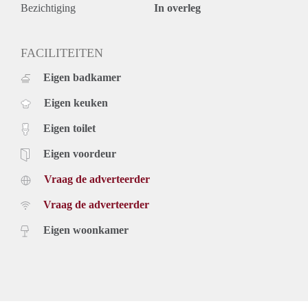
gemeubileerd is mogelijk in overleg
Bezichtiging
In overleg
Huurprijs is inclusief parkeerplek
Huurprijs is exclusief elektra/verwarming via warmtepomp,
water, tv-internet en gebruikerslasten
FACILITEITEN
Verhuurder heeft het recht van gunning.
Eigen badkamer
Eigen keuken
Eigen toilet
Eigen voordeur
Vraag de adverteerder
Vraag de adverteerder
Eigen woonkamer