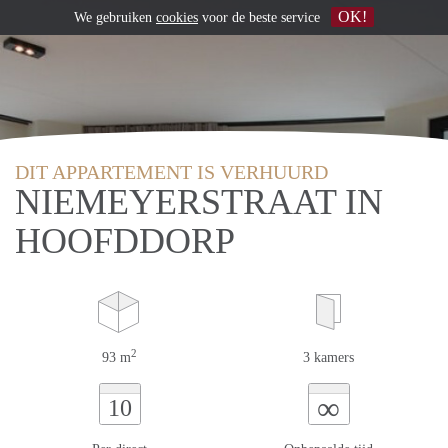
OK!
We gebruiken
cookies
voor de beste service
DIT APPARTEMENT IS VERHUURD
NIEMEYERSTRAAT IN
HOOFDDORP
2
93 m
3 kamers
∞
10